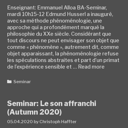
Enseignant: Emmanuel Alloa BA-Seminar,
mardi 10h15-12 Edmund Husserl a inauguré,
avec sa méthode phénoménologie, une
approche qui a profondément marqué la
philosophie du XXe siècle. Considérant que
tout discours ne peut envisager son objet que
comme « phénomène », autrement dit, comme
objet apparaissant, la phénoménologie refuse
les spéculations abstraites et part d’un primat
Seminar:
de l’expérience sensible et …
Read more
De
Husserl
Categories
Seminar
à
Derrida.
Phénomén
Seminar: Le son affranchi
et
(Autumn 2020)
déconstr
(Autumn
05.04.2020
by
Christoph Haffter
2020)