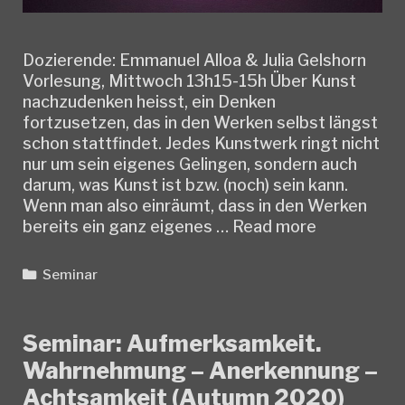
Dozierende: Emmanuel Alloa & Julia Gelshorn
Vorlesung, Mittwoch 13h15-15h Über Kunst
nachzudenken heisst, ein Denken
fortzusetzen, das in den Werken selbst längst
schon stattfindet. Jedes Kunstwerk ringt nicht
nur um sein eigenes Gelingen, sondern auch
darum, was Kunst ist bzw. (noch) sein kann.
Wenn man also einräumt, dass in den Werken
Lecture:
bereits ein ganz eigenes …
Read more
Kunst/Philo
Momente
Categories
Seminar
einer
modernen
Auseinande
Seminar: Aufmerksamkeit.
(Autumn
Wahrnehmung – Anerkennung –
2020)
Achtsamkeit (Autumn 2020)