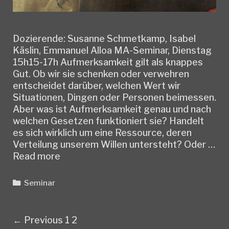
Dozierende: Susanne Schmetkamp, Isabel
Käslin, Emmanuel Alloa MA-Seminar, Dienstag
15h15-17h Aufmerksamkeit gilt als knappes
Gut. Ob wir sie schenken oder verwehren
entscheidet darüber, welchen Wert wir
Situationen, Dingen oder Personen beimessen.
Aber was ist Aufmerksamkeit genau und nach
welchen Gesetzen funktioniert sie? Handelt
es sich wirklich um eine Ressource, deren
Verteilung unserem Willen untersteht? Oder …
Seminar:
Read more
Aufmerksamkeit.
Wahrnehmung
Categories
Seminar
–
Anerkennung
–
Post
← Previous
1
2
Achtsamkeit