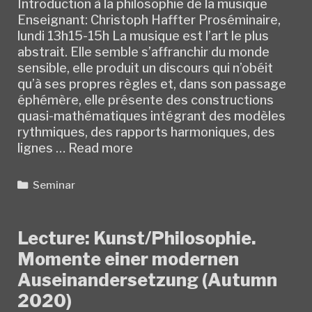
Introduction à la philosophie de la musique
Enseignant: Christoph Haffter Proséminaire,
lundi 13h15-15h La musique est l’art le plus
abstrait. Elle semble s’affranchir du monde
sensible, elle produit un discours qui n’obéit
qu’à ses propres règles et, dans son passage
éphémère, elle présente des constructions
quasi-mathématiques intégrant des modèles
rythmiques, des rapports harmoniques, des
Seminar:
lignes …
Read more
Le
son
Categories
Seminar
affranchi
(Autumn
2020)
Lecture: Kunst/Philosophie.
Momente einer modernen
Auseinandersetzung (Autumn
2020)