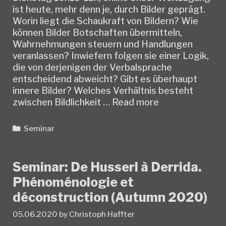
ist heute, mehr denn je, durch Bilder geprägt.
Worin liegt die Schaukraft von Bildern? Wie
können Bilder Botschaften übermitteln,
Wahrnehmungen steuern und Handlungen
veranlassen? Inwiefern folgen sie einer Logik,
die von derjenigen der Verbalsprache
entscheidend abweicht? Gibt es überhaupt
innere Bilder? Welches Verhältnis besteht
Seminar:
zwischen Bildlichkeit …
Read more
Philosophie
der
Categories
Seminar
Bilder
(Spring
2021)
Seminar: De Husserl à Derrida.
Phénoménologie et
déconstruction (Autumn 2020)
05.06.2020
by
Christoph Haffter