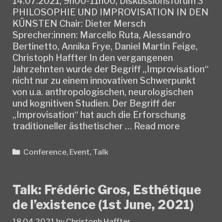
14.07.2021, 9h00-11h00, Diskussionsforum 3
PHILOSOPHIE UND IMPROVISATION IN DEN
KÜNSTEN Chair: Dieter Mersch
Sprecher:innen: Marcello Ruta, Alessandro
Bertinetto, Annika Frye, Daniel Martin Feige,
Christoph Haffter In den vergangenen
Jahrzehnten wurde der Begriff „Improvisation“
nicht nur zu einem innovativen Schwerpunkt
von u.a. anthropologischen, neurologischen
und kognitiven Studien. Der Begriff der
„Improvisation“ hat auch die Erforschung
Conferenc
traditioneller ästhetischer …
Read more
DGAE
2021
Categories
Conference
,
Event
,
Talk
Talk: Frédéric Gros, Esthétique
de l’existence (1st June, 2021)
18.04.2021
by
Christoph Haffter