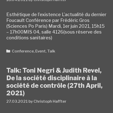
Esthétique de l’existence L’actualité du dernier
Foucault Conférence par Frédéric Gros
(Sciences Po Paris) Mardi, 1er juin 2021, 15h15
– 17h00MIS 04, salle 4126(sous réserve des
conditions sanitaires)
Categories
Conference
,
Event
,
Talk
Talk: Toni Negri & Judith Revel,
De la société disciplinaire à la
société de contrôle (27th April,
2021)
27.03.2021
by
Christoph Haffter