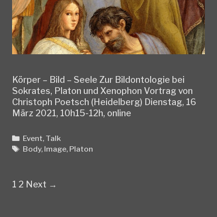
Körper – Bild – Seele Zur Bildontologie bei
Sokrates, Platon und Xenophon Vortrag von
Christoph Poetsch (Heidelberg) Dienstag, 16
März 2021, 10h15-12h, online
Categories
Event
,
Talk
Tags
Body
,
Image
,
Platon
Post
1
2
Next →
navigation