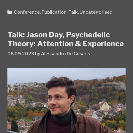
Pioniergeist:
Der
Categories
Conference
,
Publication
,
Talk
,
Uncategorised
erste
Ästhetik-
Lehrstuhl
Talk: Jason Day, Psychedelic
der
Theory: Attention & Experience
Schweiz
08.09.2023
by
Alessandro De Cesaris