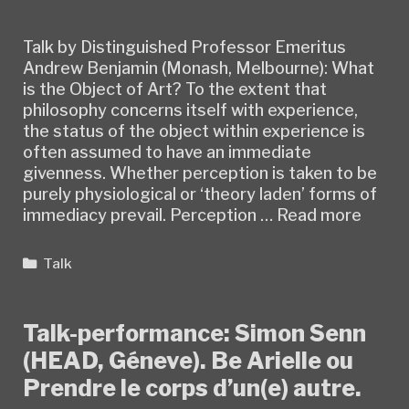
Talk by Distinguished Professor Emeritus
Andrew Benjamin (Monash, Melbourne): What
is the Object of Art? To the extent that
philosophy concerns itself with experience,
the status of the object within experience is
often assumed to have an immediate
givenness. Whether perception is taken to be
purely physiological or ‘theory laden’ forms of
Talk
immediacy prevail. Perception …
Read more
:
Andr
Categories
Talk
Benja
“Wha
is
Talk-performance: Simon Senn
the
(HEAD, Géneve). Be Arielle ou
Objec
of
Prendre le corps d’un(e) autre.
Art?”