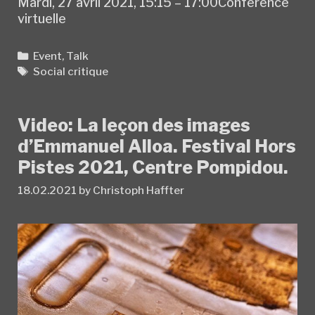
Mardi, 27 avril 2021, 15:15 – 17:00Conférence
virtuelle
Categories
Event
,
Talk
Tags
Social critique
Video: La leçon des images
d’Emmanuel Alloa. Festival Hors
Pistes 2021, Centre Pompidou.
18.02.2021
by
Christoph Haffter