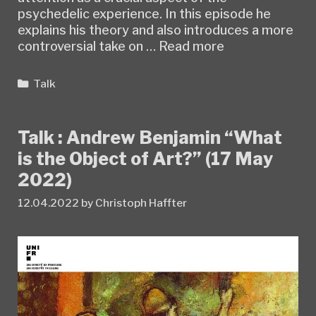
psychedelic experience. In this episode he
explains his theory and also introduces a more
Talk:
controversial take on …
Read more
Jason
Day,
Categories
Talk
Psychedelic
Theory:
Attention
Talk : Andrew Benjamin “What
&
is the Object of Art?” (17 May
Experience
2022)
12.04.2022
by
Christoph Haffter