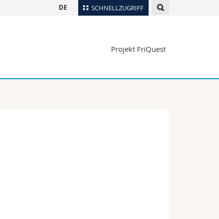
DE
SCHNELLZUGRIFF
für
Personenverzeichnis
Projekt FriQuest
Ortsplan
te
Bibliotheken
Webmail
Vorlesungsverzeichnis
MyUnifr