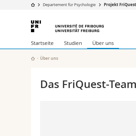
Departement für Psychologie
Projekt FriQues
Universität
Fakultäten
Universität
Studium
Theologische Fa
Freiburg
Campus
Rechtswissensch
Startseite
Studien
Über uns
Forschung
Wirtschafts- un
Universität
Philosophische 
Weiterbildung
Fak. für Erzieh
Über uns
Math.-Nat. und
Interfakultär
Das FriQuest-Te