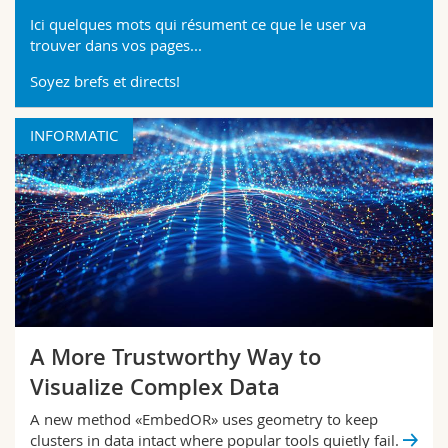
Science and Medicine
Employees
Webmail
Ici quelques mots qui résument ce que le user va
trouver dans vos pages...
Interfaculty
PhD students
Course catalogue
Soyez brefs et directs!
MyUnifr
INFORMATIC
A More Trustworthy Way to
Visualize Complex Data
A new method «EmbedOR» uses geometry to keep
clusters in data intact where popular tools quietly fail.