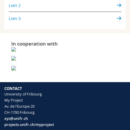
Lien 2
Lien 3
In cooperation with
CONTACT
University of Fribourg
My Project
Av. de l'Europe 20
CH-1700 Fribourg
xyz@unifr.ch
projects.unifr.ch/myproject