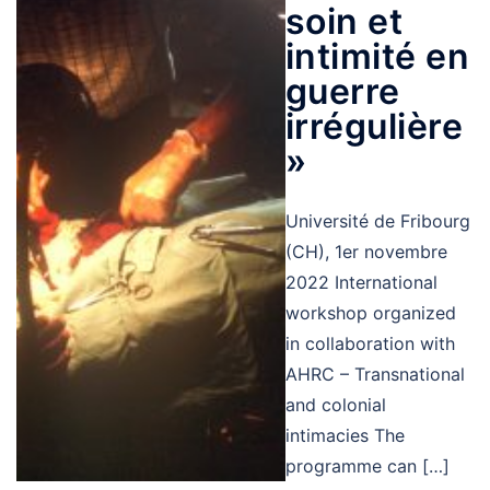
soin et
intimité en
guerre
irrégulière
»
Université de Fribourg
(CH), 1er novembre
2022 International
workshop organized
in collaboration with
AHRC – Transnational
and colonial
intimacies The
programme can […]