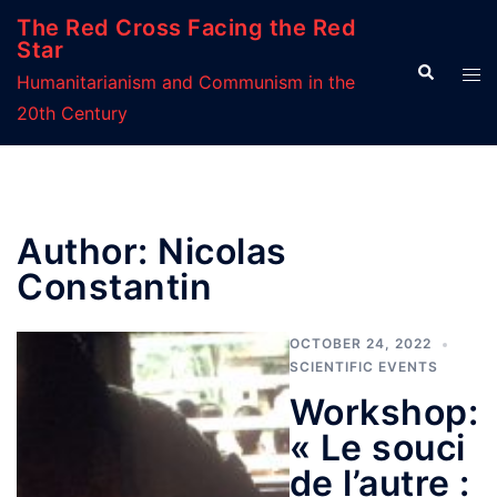
Skip
The Red Cross Facing the Red
to
Star
Search
Tog
content
Humanitarianism and Communism in the
men
20th Century
Author:
Nicolas
Constantin
OCTOBER 24, 2022
SCIENTIFIC EVENTS
Workshop:
« Le souci
de l’autre :