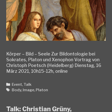
Körper – Bild – Seele Zur Bildontologie bei
Sokrates, Platon und Xenophon Vortrag von
Christoph Poetsch (Heidelberg) Dienstag, 16
März 2021, 10h15-12h, online
Categories
Event
,
Talk
Tags
Body
,
Image
,
Platon
Talk: Christian Grüny,