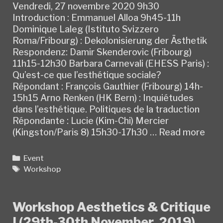
Vendredi, 27 novembre 2020 9h30
Introduction : Emmanuel Alloa 9h45-11h
Dominique Laleg (Istituto Svizzero
Roma/Fribourg) : Dekolonisierung der Ästhetik
Respondenz: Damir Skenderovic (Fribourg)
11h15-12h30 Barbara Carnevali (EHESS Paris) :
Qu’est-ce que l’esthétique sociale?
Répondant : François Gauthier (Fribourg) 14h-
15h15 Arno Renken (HK Bern) : Inquiétudes
dans l’esthétique. Politiques de la traduction
Répondante : Lucie (Kim-Chi) Mercier
Wor
(Kingston/Paris 8) 15h30-17h30 …
Read more
Aes
&
Categories
Event
Crit
Tags
Workshop
II
(27t
28t
Workshop Aesthetics & Critique
Nov
I (29th-30th November, 2019)