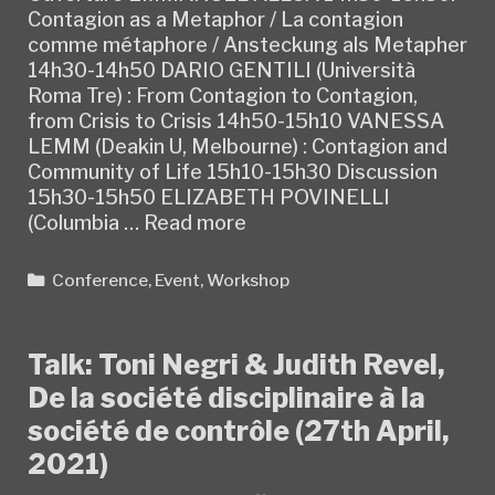
Contagion as a Metaphor / La contagion
comme métaphore / Ansteckung als Metapher
14h30-14h50 DARIO GENTILI (Università
Roma Tre) : From Contagion to Contagion,
from Crisis to Crisis 14h50-15h10 VANESSA
LEMM (Deakin U, Melbourne) : Contagion and
Community of Life 15h10-15h30 Discussion
15h30-15h50 ELIZABETH POVINELLI
Workshop:
(Columbia …
Read more
Aesthetics
&
Categories
Conference
,
Event
,
Workshop
Critique
III
(27th-
Talk: Toni Negri & Judith Revel,
28th
De la société disciplinaire à la
May,
2021)
société de contrôle (27th April,
2021)