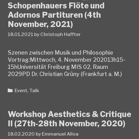
Schopenhauers Flöte und
Adornos Partituren (4th
November, 2021)
18.01.2021
by
Christoph Haffter
Szenen zwischen Musik und Philosophie
Vortrag:Mittwoch, 4. November 202013h15-
15hUniversität Freiburg MIS 02, Raum
2029PD Dr. Christian Grüny (Frankfurt a. M.)
Categories
Event
,
Talk
Workshop Aesthetics & Critique
II (27th-28th November, 2020)
18.02.2020
by
Emmanuel Alloa