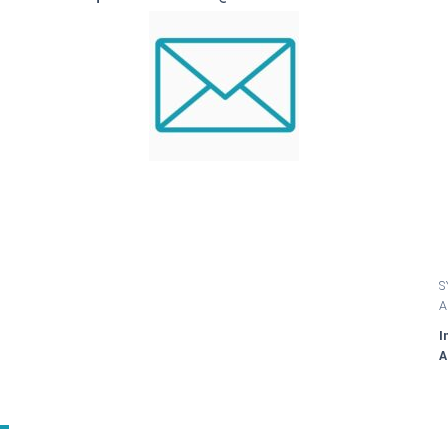
S
A
I
A