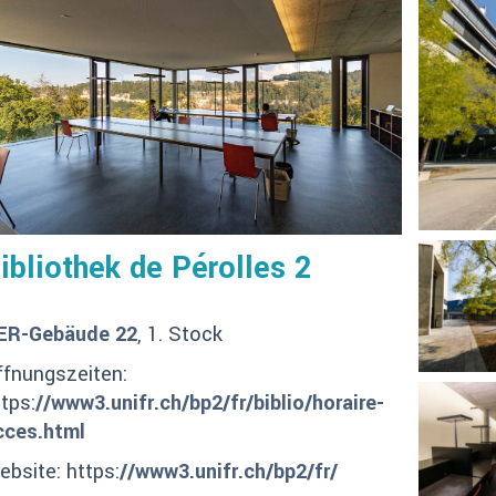
ibliothek de Pérolles 2
ER-Gebäude 22
, 1. Stock
ffnungszeiten:
tps:
//www3.unifr.ch/bp2/fr/biblio/horaire-
cces.html
ebsite: https:
//www3.unifr.ch/bp2/fr/