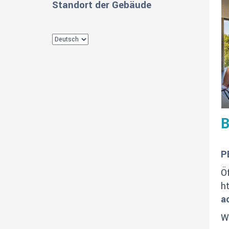
Standort der Gebäude
B
P
Ö
ht
a
W