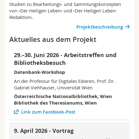
Studien zu Bearbeitungs- und Sammlungskonzepten
Math.-Nat. und Med. Fak.
Mitarbeitende
Webmail
von ›Der Heiligen Leben‹ und ›Der Heiligen Leben-
Redaktion‹.
Interfakultär
Doktorierende
Vorlesungsverzeichnis
Projektbeschreibung
Aktuelles aus dem Projekt
MyUnifr
29.–30. Juni 2026 - Arbeitstreffen und
Bibliotheksbesuch
Datenbank-Workshop
An der Professur für Digitales Edieren, Prof. Dr.
Gabriel Viehhauser, Universität Wien
Österreichische Nationalbibliothek, Wien
Bibliothek des Theresianums, Wien
Link zum Facebook-Post
9. April 2026 - Vortrag