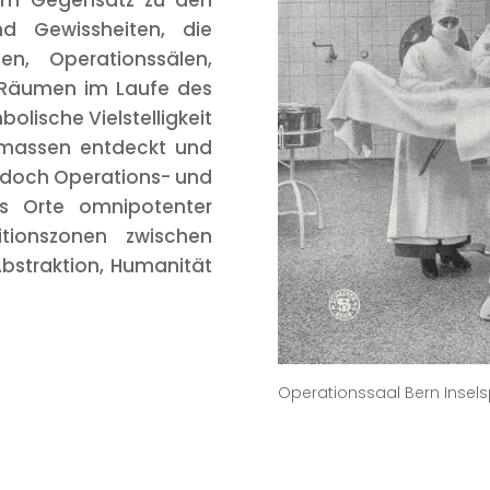
 Im Gegensatz zu den
nd Gewissheiten, die
ten, Operationssälen,
-Räumen im Laufe des
bolische Vielstelligkeit
ermassen entdeckt und
ch doch Operations- und
ls Orte omnipotenter
itionszonen zwischen
Abstraktion, Humanität
Operationssaal Bern Inselsp