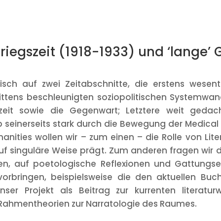
iegszeit (1918-1933) und ‘lange’ 
risch auf zwei Zeitabschnitte, die erstens wesen
ittens beschleunigten soziopolitischen Systemwa
szeit sowie die Gegenwart; Letztere weit gedac
b seinerseits stark durch die Bewegung der Medical 
nities wollen wir – zum einen – die Rolle von Liter
auf singuläre Weise prägt. Zum anderen fragen wi
len, auf poetologische Reflexionen und Gattungse
orbringen, beispielsweise die den aktuellen Bu
nser Projekt als Beitrag zur kurrenten literatu
 Rahmentheorien zur Narratologie des Raumes.