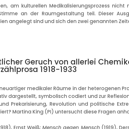
uten, am kulturellen Medikalisierungsprozess nicht
Stimme an der Raumgestaltung teil. Dieser Aus
afien angelegt sind und sich den zwei genannten Ze
atlicher Geruch von allerlei Chemik
rzählprosa 1918-1933
 neuartiger medikaler Räume in der heterogenen Pro
v dargestellt, symbolisch codiert und zur Reflexion
nd Prekarisierung, Revolution und politische Extr
ert? Martina King (PI) untersucht diese Fragen anh
918), Ernst Weiß:
Mensch gegen Mensch
(1919), Ders