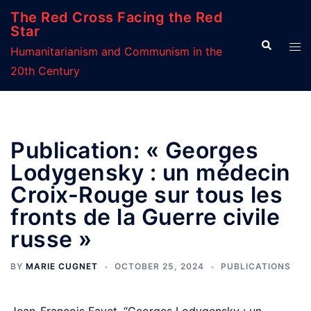
Skip
The Red Cross Facing the Red
to
Star
Search
Tog
content
Humanitarianism and Communism in the
men
20th Century
Publication: « Georges
Lodygensky : un médecin
Croix-Rouge sur tous les
fronts de la Guerre civile
russe »
BY
MARIE CUGNET
OCTOBER 25, 2024
PUBLICATIONS