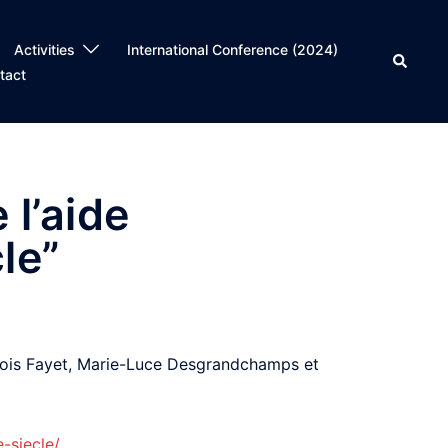
Activities
International Conference (2024)
Search
tact
 l’aide
le”
ançois Fayet, Marie-Luce Desgrandchamps et
-siecle/