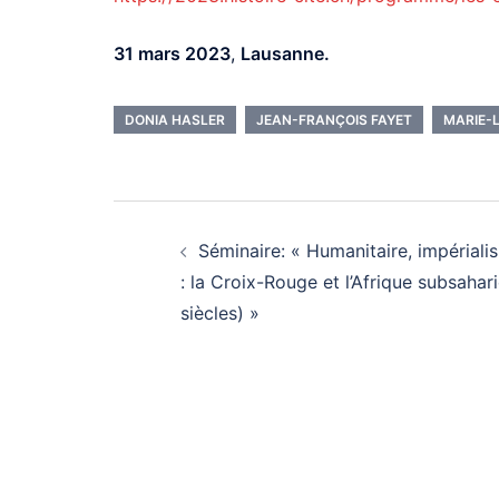
31 mars 2023
,
Lausanne.
DONIA HASLER
JEAN-FRANÇOIS FAYET
MARIE-
Post
navigation
Séminaire: « Humanitaire, impériali
: la Croix-Rouge et l’Afrique subsahar
siècles) »