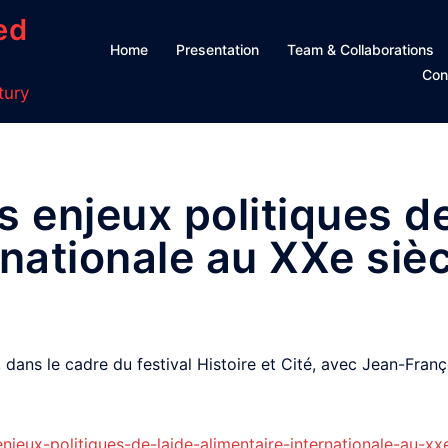
ed
Home
Presentation
Team & Collaborations
Con
tury
s enjeux politiques de
rnationale au XXe sièc
, dans le cadre du festival Histoire et Cité, avec Jean-Fr
njeux-politiques-de-laide-alimentaire-internationale-au-xxe