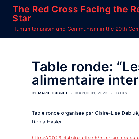
Skip
The Red Cross Facing the R
to
Star
content
Humanitarianism and Communism in the 20th Cen
Table ronde: “Le
alimentaire inte
BY
MARIE CUGNET
MARCH 31, 2023
TALKS
Table ronde organisée par Claire-Lise Debluë
Donia Hasler.
https://2023.histoire-cite.ch/programme/les-e