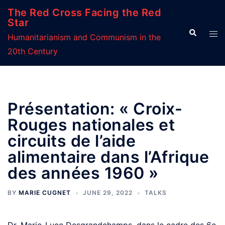
Skip
The Red Cross Facing the Red
to
Star
Search
Tog
content
Humanitarianism and Communism in the
men
20th Century
Présentation: « Croix-
Rouges nationales et
circuits de l’aide
alimentaire dans l’Afrique
des années 1960 »
BY
MARIE CUGNET
JUNE 29, 2022
TALKS