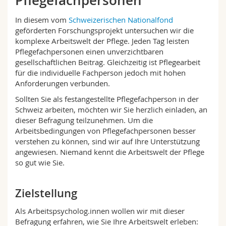
Pflegefachpersonen
Math.-Nat. und Med. Fak.
Mitarbeitende
Webmail
In diesem vom
Schweizerischen Nationalfond
geförderten Forschungsprojekt untersuchen wir die
Interfakultär
Doktorierende
Vorlesungsverzeichnis
komplexe Arbeitswelt der Pflege. Jeden Tag leisten
Pflegefachpersonen einen unverzichtbaren
gesellschaftlichen Beitrag. Gleichzeitig ist Pflegearbeit
MyUnifr
für die individuelle Fachperson jedoch mit hohen
Anforderungen verbunden.
Sollten Sie als festangestellte Pflegefachperson in der
Schweiz arbeiten, möchten wir Sie herzlich einladen, an
dieser Befragung teilzunehmen. Um die
Arbeitsbedingungen von Pflegefachpersonen besser
verstehen zu können, sind wir auf Ihre Unterstützung
angewiesen. Niemand kennt die Arbeitswelt der Pflege
so gut wie Sie.
Zielstellung
Als Arbeitspsycholog.innen wollen wir mit dieser
Befragung erfahren, wie Sie Ihre Arbeitswelt erleben: