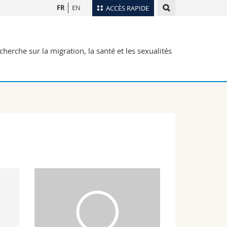
FR
EN
ACCÈS RAPIDE
Annuaire du personnel
herche sur la migration, la santé et les sexualités
Plan d'accès
nts
Bibliothèques
Webmail
rs
Programme des cours
MyUnifr