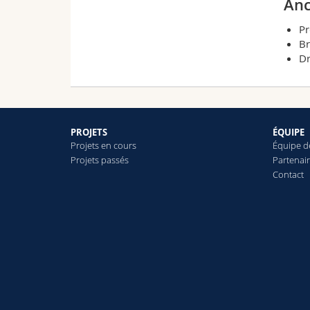
Anc
Pr
Br
Dr
PROJETS
ÉQUIPE
Projets en cours
Équipe d
Projets passés
Partenai
Contact