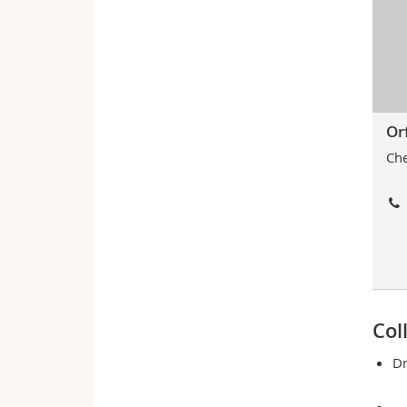
Orf
Che
Col
Dr