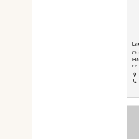
La
Che
Maî
de 