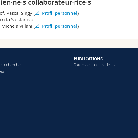
ien·ne·s collaborateur·rice·s
of. Pascal Singy (
Profil personnel
)
ikela Sulstarova
 Michela Villani (
Profil personnel
)
PUBLICATIONS
e recherche
Toutes les publications
res