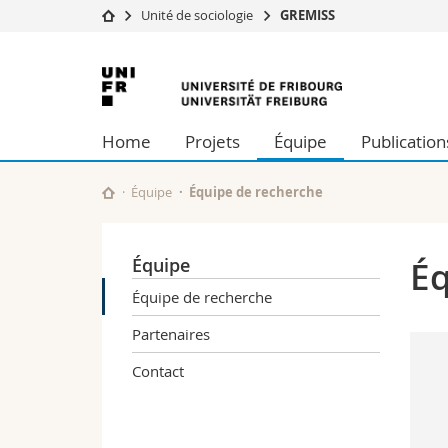
Unité de sociologie
GREMISS
Université
Facultés
Université
Etudes
Théologie
de
Campus
Droit
Home
Projets
Équipe
Publication
Recherche
Sciences é
Fribourg
Université
Lettres et
Formation continue
Sciences de
Équipe
Équipe de recherche
Sciences e
Interfacult
Équipe
Éq
Équipe de recherche
Partenaires
Contact