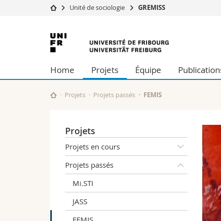
Unité de sociologie
GREMISS
Université
Facultés
Université
Etudes
Théologie
de
Campus
Droit
Home
Projets
Équipe
Publication
Recherche
Sciences é
Fribourg
Université
Lettres et
Formation continue
Sciences de
Projets
Projets passés
FEMIS
Sciences e
Interfacult
Projets
Projets en cours
Projets passés
Mi.STI
JASS
FEMIS