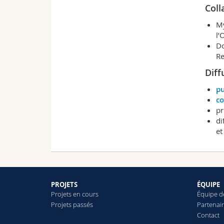
Coll
My
l’
Do
Re
Diff
pu
co
pr
di
et
PROJETS
ÉQUIPE
Projets en cours
Équipe d
Projets passés
Partenai
Contact