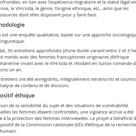
nfrontées, en lien avec l’expérience migratoire et le statut légal e
isse, le VIH/sida, le genre, l’origine ethnique, etc., ainsi que les
ssources dont elles disposent pour y faire face.
hodologie
 est une enquête qualitative, basée sur une approche sociologiqu
linguistique.
tal, 30 entretiens approfondis (d’une durée variant entre 2 et 3 h
té menés avec des femmes francophones originaires d’Afrique
harienne vivant avec le VIH/sida et résidant en Suisse romande 
ins un an.
ntretiens ont été enregistrés, intégralement retranscrits et soumis
nalyse de contenu et de discours.
ositif éthique
ison de la sensibilité du sujet et des situations de vulnérabilité
elles les femmes étaient confrontées, une vigilance accrue a été
e à la protection des femmes interviewées. Le projet a bénéficié 
s positif de la Commission cantonale (VD) d’éthique de la recherch
e humain.