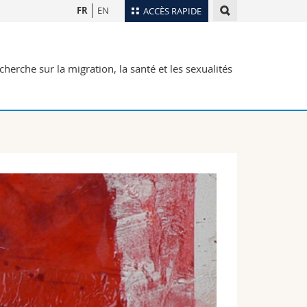
FR
EN
ACCÈS RAPIDE
Annuaire du personnel
herche sur la migration, la santé et les sexualités
Plan d'accès
nts
Bibliothèques
Webmail
rs
Programme des cours
MyUnifr