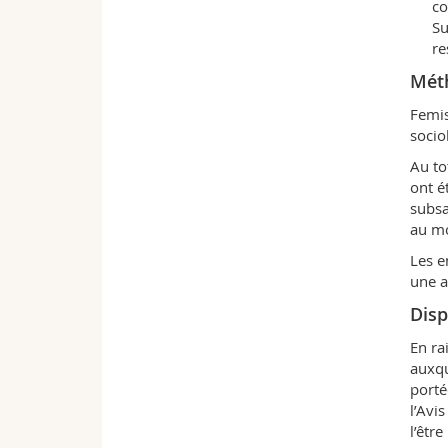
co
Su
re
Mét
Femis
socio
Au to
ont é
subsa
au mo
Les e
une a
Disp
En ra
auxqu
porté
l’Avi
l’êtr