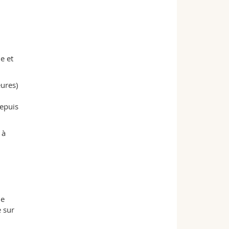
n
e et
eures)
depuis
 à
de
e sur