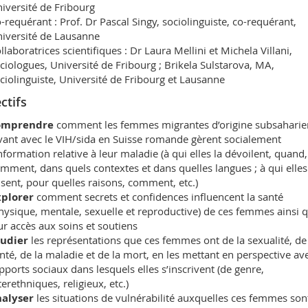
iversité de Fribourg
-requérant : Prof. Dr Pascal Singy, sociolinguiste, co-requérant,
iversité de Lausanne
llaboratrices scientifiques : Dr Laura Mellini et Michela Villani,
ciologues, Université de Fribourg ; Brikela Sulstarova, MA,
ciolinguiste, Université de Fribourg et Lausanne
ctifs
omprendre
comment les femmes migrantes d’origine subsahari
vant avec le VIH/sida en Suisse romande gèrent socialement
information relative à leur maladie (à qui elles la dévoilent, quand,
mment, dans quels contextes et dans quelles langues ; à qui elles
isent, pour quelles raisons, comment, etc.)
xplorer
comment secrets et confidences influencent la santé
hysique, mentale, sexuelle et reproductive) de ces femmes ainsi 
ur accès aux soins et soutiens
tudier
les représentations que ces femmes ont de la sexualité, de
nté, de la maladie et de la mort, en les mettant en perspective ave
pports sociaux dans lesquels elles s’inscrivent (de genre,
terethniques, religieux, etc.)
nalyser
les situations de vulnérabilité auxquelles ces femmes son