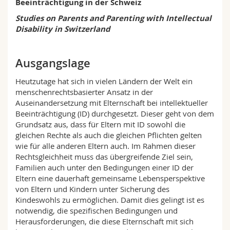
Beeinträchtigung in der Schweiz
Math.-Nat. und Med. Fak.
Mitarbeitende
Webmail
Studies on Parents and Parenting with Intellectual
Disability in Switzerland
Interfakultär
Doktorierende
Vorlesungsverzeichnis
Ausgangslage
MyUnifr
Heutzutage hat sich in vielen Ländern der Welt ein
menschenrechtsbasierter Ansatz in der
Auseinandersetzung mit Elternschaft bei intellektueller
Beeinträchtigung (ID) durchgesetzt. Dieser geht von dem
Grundsatz aus, dass für Eltern mit ID sowohl die
gleichen Rechte als auch die gleichen Pflichten gelten
wie für alle anderen Eltern auch. Im Rahmen dieser
Rechtsgleichheit muss das übergreifende Ziel sein,
Familien auch unter den Bedingungen einer ID der
Eltern eine dauerhaft gemeinsame Lebensperspektive
von Eltern und Kindern unter Sicherung des
Kindeswohls zu ermöglichen. Damit dies gelingt ist es
notwendig, die spezifischen Bedingungen und
Herausforderungen, die diese Elternschaft mit sich