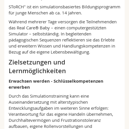
Math.-Nat. und Med. Fak.
Mitarbeitende
Webmail
+
SToRCH
ist ein simulationsbasiertes Bildungsprogramm
für junge Menschen ab ca. 14 Jahren.
Interfakultär
Doktorierende
Vorlesungsverzeichnis
Während mehrerer Tage versorgen die Teilnehmenden
das Real Care® Baby – einen computergestützten
Simulator – selbstständig. In begleitenden
MyUnifr
pädagogischen Sequenzen reflektieren sie das Erlebte
und erweitern Wissen und Handlungskompetenzen in
Bezug auf die eigene Lebensbewältigung.
Zielsetzungen und
Lernmöglichkeiten
Erwachsen werden - Schlüsselkompetenzen
erwerben
Durch das Simulationstraining kann eine
Auseinandersetzung mit alterstypischen
Entwicklungsaufgaben im weiteren Sinne erfolgen:
Verantwortung für das eigene Handeln übernehmen,
Durchhaltevermögen und Frustrationstoleranz
aufbauen, eigene Rollenvorstellungen und