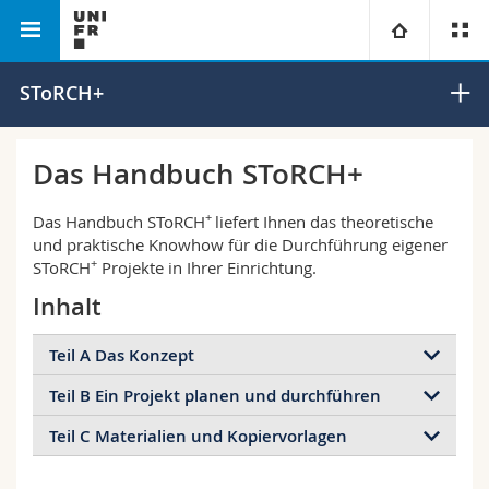
Departement für Sonderpädagogik
SEPIA
Universität
SToRCH+
Fakultäten
Studium
Das Handbuch SToRCH+
Informationen für
Campus
Theologische Fak.
+
Das Handbuch SToRCH
liefert Ihnen das theoretische
und praktische Knowhow für die Durchführung eigener
+
Forschung
SToRCH
Projekte in Ihrer Einrichtung.
Ressourcen
Rechtswissenschaftliche Fak.
Studieninteressierte
Inhalt
Universität
Wirtschafts- und Sozialwissenschaftliche Fak.
Studierende
Personenverzeichnis
Teil A Das Konzept
Weiterbildung
Philosophische Fak.
Medien
Ortsplan
Teil B Ein Projekt planen und durchführen
Im Kapitel 1 erfahren Sie Grundsätzliches zur
Entstehungsgeschichte, zu Zielen und
Teil C Materialien und Kopiervorlagen
Einer Übersicht (Kapitel 4) folgen in Kapitel 5 und 6
Fak. für Erziehungs- und Bildungswissenschaften
Forschende
Bibliotheken
Lernmöglichkeiten, zu Zielgruppen und
ausführliche, praxisbezogene Anleitungen zur
Anwendungssituationen sowie zur
Wir haben eine Reihe von Materialien und