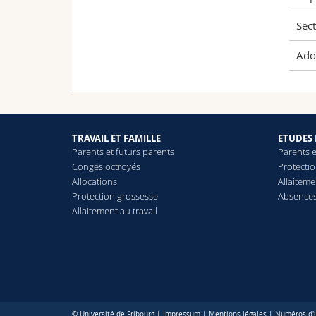
Sec
Ado
TRAVAIL ET FAMILLE
ETUDES 
Parents et futurs parents
Parents e
Congés octroyés
Protecti
Allocations
Allaiteme
Protection grossesse
Absences 
Allaitement au travail
© Université de Fribourg |
Impressum
|
Mentions légales
|
Numéros d'