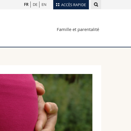
FR
DE
EN
ACCÈS RAPIDE
Annuaire du personnel
Famille et parentalité
Plan d'accès
nts
Bibliothèques
Webmail
rs
Programme des cours
MyUnifr