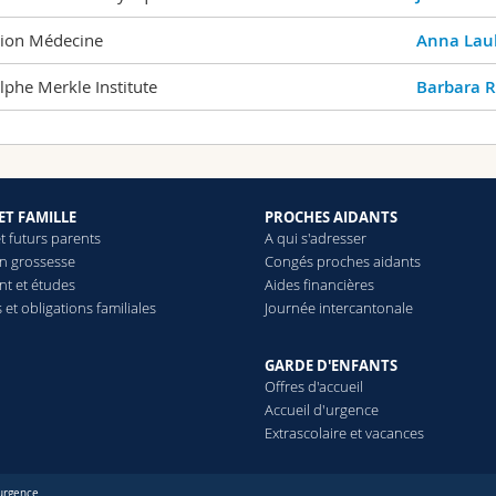
tion Médecine
Anna Lau
lphe Merkle Institute
Barbara R
ET FAMILLE
PROCHES AIDANTS
t futurs parents
A qui s'adresser
on grossesse
Congés proches aidants
nt et études
Aides financières
et obligations familiales
Journée intercantonale
GARDE D'ENFANTS
Offres d'accueil
Accueil d'urgence
Extrascolaire et vacances
urgence