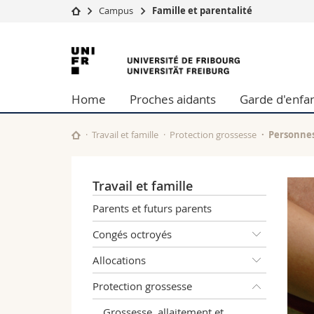
Campus
Famille et parentalité
Université
Facultés
Université
Etudes
Théologie
de
Campus
Droit
Home
Proches aidants
Garde d'enfa
Recherche
Sciences é
Fribourg
Université
Lettres et
Formation continue
Sciences de
Travail et famille
Protection grossesse
Personnes
Sciences e
Interfacult
Travail et famille
Parents et futurs parents
Congés octroyés
Allocations
Protection grossesse
Grossesse, allaitement et