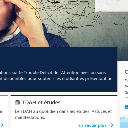
C
ions sur le Trouble Déficit de l'Attention avec ou sans
nt disponibles pour soutenir les étudiant-es présentant un
D
P
R
1
TDAH et études
ur
Le TDAH au quotidien dans les études. Astuces et
manifestations.
En savoir plus