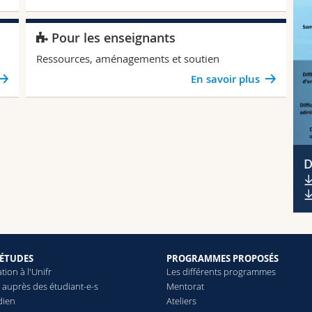
Pour les enseignants
Ressources, aménagements et soutien
En savoir plus
D
 ÉTUDES
PROGRAMMES PROPOSÉS
tion à l'Unifr
Les différents programmes
 auprès des étudiant-e-s
Mentorat
dien
Ateliers