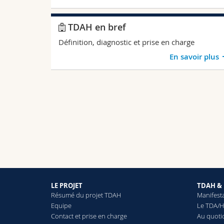
TDAH en bref
Définition, diagnostic et prise en charge
En savoir plus
LE PROJET
TDAH &
Résumé du projet TDAH
Manifesta
Equipe
Le TDA/H
Contact et prise en charge
Au quoti