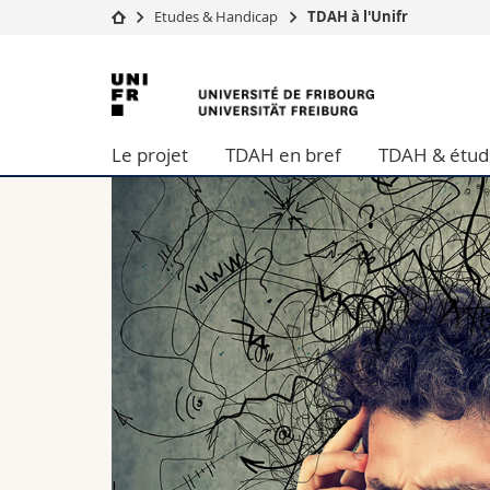
Etudes & Handicap
TDAH à l'Unifr
Université
Facultés
Université
Etudes
Théologie
de
Campus
Droit
Le projet
TDAH en bref
TDAH & étud
Recherche
Sciences é
Fribourg
Université
Lettres et
Formation continue
Sciences de
Sciences e
Interfacult