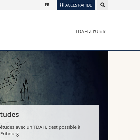
FR
ACCÈS RAPIDE
Annuaire du personnel
TDAH à l'Unifr
Plan d'accès
nts
Bibliothèques
Webmail
rs
Programme des cours
MyUnifr
tudes
tudes avec un TDAH, c'est possible à
 Fribourg