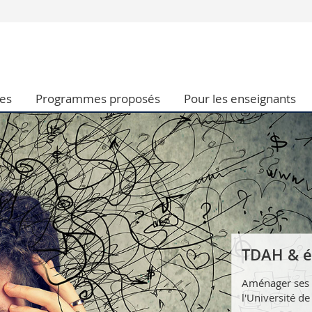
Vous êtes
Futurs étudia
Etudiants
es
Programmes proposés
Pour les enseignants
conomiques et sociales et management
Médias
 sciences humaines
Chercheurs
 l'éducation et de la formation
Collaborateu
t médecine
Doctorants
aire
TDAH & é
Aménager ses é
l'Université de