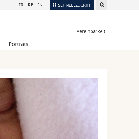
FR
DE
EN
SCHNELLZUGRIFF
für
Personenverzeichnis
Vereinbarkeit
Ortsplan
te
Bibliotheken
Porträts
Webmail
Vorlesungsverzeichnis
MyUnifr