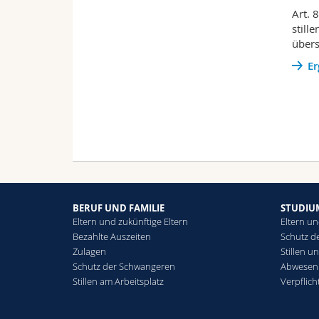
Art. 
still
übers
Er
BERUF UND FAMILIE
STUDIU
Eltern und zukünftige Eltern
Eltern un
Bezahlte Auszeiten
Schutz d
Zulagen
Stillen u
Schutz der Schwangeren
Abwesenh
Stillen am Arbeitsplatz
Verpflic