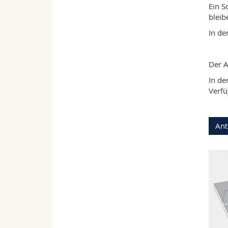
Ein S
bleib
In de
Der A
In de
Verfü
Ant