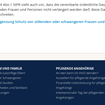
84 Abs.1 StPR sieht auch vor, dass die vereinbarte ordentliche D
enden Frauen und Personen nicht verlängert werden darf; diese D
chreiten.
gänzung Schutz von stillenden oder schwangeren Frauen un
M UND FAMILIE
PFLEGENDE ANGEHÖRIGE
d zukünftige Eltern
An wen kann ich mich wenden?
er Schwangeren
Auszeiten für pflegende Angehörig
nd Studien
Finanzielle Unterstützung für pfleg
eiten und familiäre
Angehörige
htungen
Interkantonaler Tag der pflegenden
Angehörigen