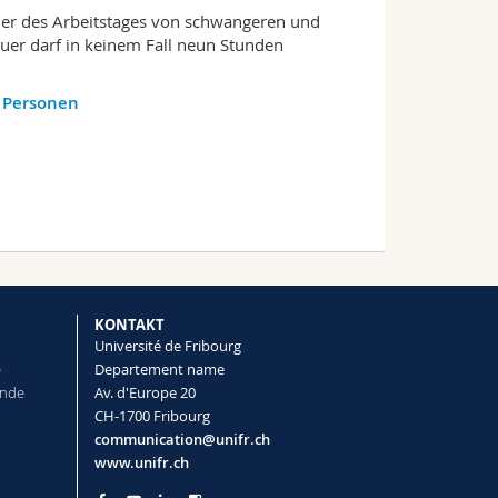
auer des Arbeitstages von schwangeren und
auer darf in keinem Fall neun Stunden
d Personen
KONTAKT
Université de Fribourg
e
Departement name
ende
Av. d'Europe 20
CH-1700 Fribourg
communication@unifr.ch
www.unifr.ch