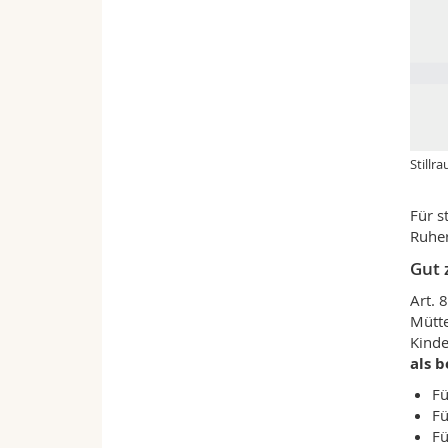
Stillr
Für s
Ruher
Gut 
Art. 
Mütt
Kinde
als 
Fü
Fü
Fü