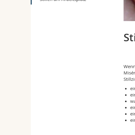
St
Wenn 
Misér
Still
ei
ei
w
ei
ei
ei