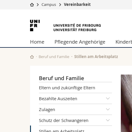
Campus
Vereinbarkeit
Universität
Fakultäten
Universität
Studium
Theologische Fa
Freiburg
Campus
Rechtswissensch
Home
Pflegende Angehörige
Kinder
Forschung
Wirtschafts- un
Universität
Philosophische 
Weiterbildung
Fak. für Erzieh
Beruf und Familie
Stillen am Arbeitsplatz
Math.-Nat. und
Interfakultär
Beruf und Familie
Eltern und zukünftige Eltern
Bezahlte Auszeiten
Zulagen
Schutz der Schwangeren
Stillen am Arbeitsplatz