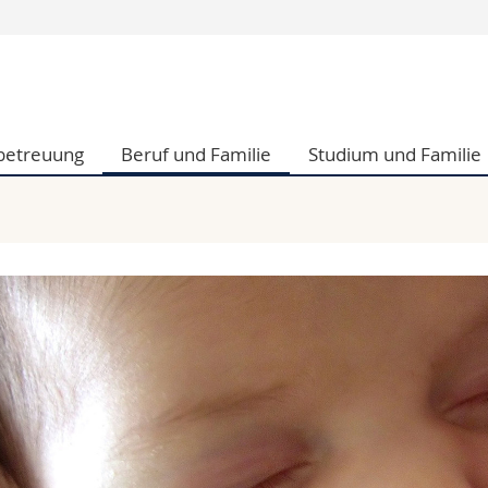
Informationen 
k.
Studieninteressier
aftliche Fak.
Studierende
betreuung
Beruf und Familie
Studium und Familie
d Sozialwissenschaftliche Fak.
Medien
Fak.
Forschende
ungs- und Bildungswissenschaften
Mitarbeitende
 Med. Fak.
Doktorierende